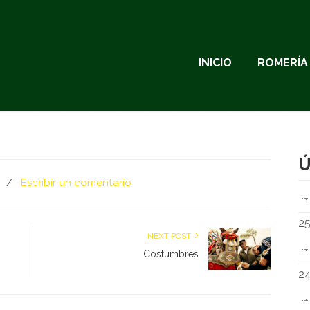
INICIO
ROMERÍA
Ú
/
Escribir un comentario
25
NEXT POST
Costumbres
24